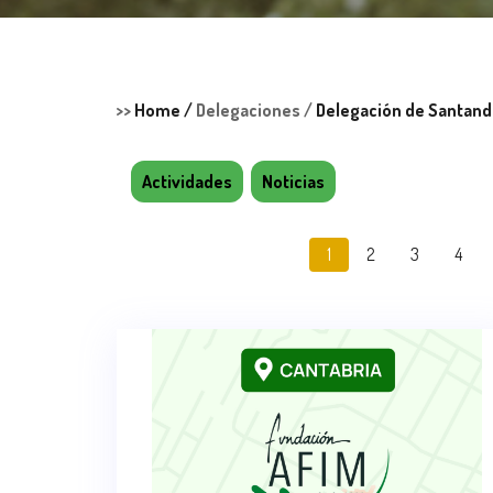
>>
Home /
Delegaciones /
Delegación de Santand
Actividades
Noticias
1
2
3
4