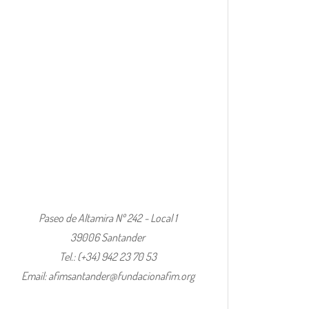
Paseo de Altamira Nº 242 - Local 1
39006 Santander
Tel.: (+34) 942 23 70 53
Email: afimsantander@fundacionafim.org