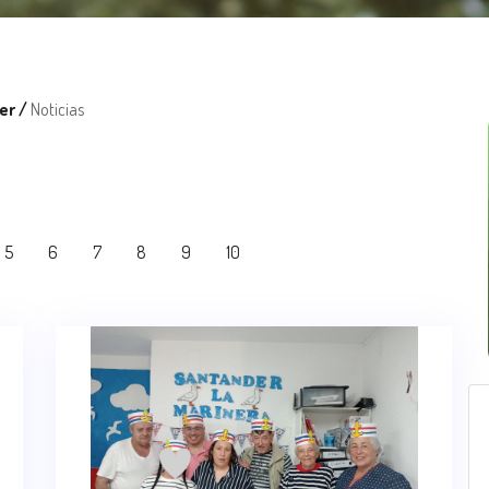
er /
Noticias
5
6
7
8
9
10