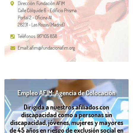
Dirección: Fundación AFIM
Calle Cólquide 6 - Edificio Prisma
Portal 2 - Oficina A1
28231 - Las Rozas (Madrid)
Teléfonos:
917 105 858
Email:
afim@fundacionafim.org
Empleo AFIM: Agencia de Colocación
Dirigida a nuestros afiliados con
discapacidad como a personas sin
discapacidad, jóvenes, mujeres y mayores
de 45 años en riesgo de exclusión social en