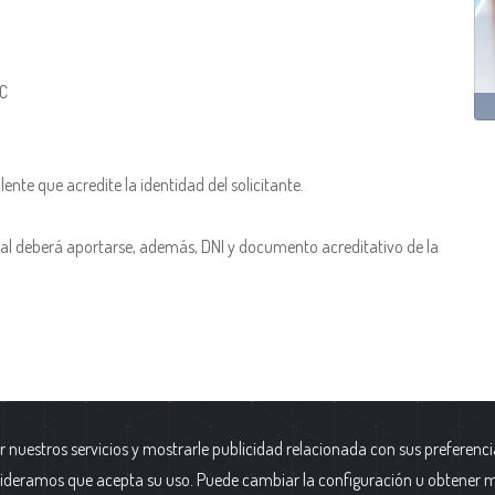
 C
nte que acredite la identidad del solicitante.
gal deberá aportarse, además, DNI y documento acreditativo de la
r nuestros servicios y mostrarle publicidad relacionada con sus preferenci
a y Protección de Datos
|
Datos
Fundación AFIM.
ideramos que acepta su uso. Puede cambiar la configuración u obtener 
cativos
|
Canal Interno de
Calle Cólquide 6 - Edificio Prisma -