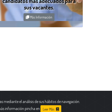
candidatos más adecuados para
sus vacantes.
Más Información
as mediante el análisis de sus hábitos de navegación.
más información pincha en
Leer Más
 Portal