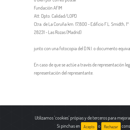
Fundación AFIM
Att. Dpto. Calidad/LOPD
Ctra. de La Coruña km. 17,800 - Edificio F.L. Smidth, 1º
28231 - Las Rozas (Madrid)
junto con una fotocopia del D.N.I. o documento equivale
En caso de que se actúe a través de representación le
representación del representante.
Utilizamos 'cookies' própias y de terceros para mejora
Polític
Si pinchas en
o
cons
Acepto
Rechazar
Identifi