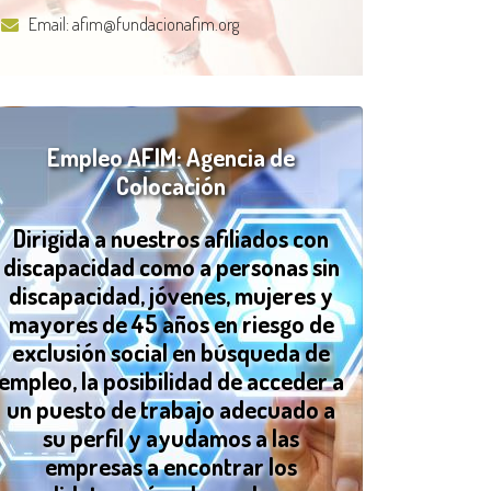
Email:
afim@fundacionafim.org
Empleo AFIM: Agencia de
Colocación
Dirigida a nuestros afiliados con
discapacidad como a personas sin
discapacidad, jóvenes, mujeres y
mayores de 45 años en riesgo de
exclusión social en búsqueda de
empleo, la posibilidad de acceder a
un puesto de trabajo adecuado a
su perfil y ayudamos a las
empresas a encontrar los