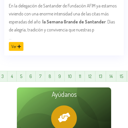
En la delegación de Santander de Fundación AFIM ya estamos
viviendo con una enorme intensidad una de las citas más
esperadas del año:
la Semana Grande de Santander
. Días
de alegría, tradición y convivencia que nuestras p
...
Ver
3
4
5
6
7
8
9
10
11
12
13
14
15
Ayúdanos