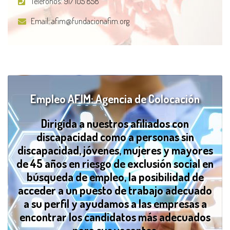
Teléfonos:
917 105 858
Email:
afim@fundacionafim.org
Empleo AFIM: Agencia de Colocación
Dirigida a nuestros afiliados con
discapacidad como a personas sin
discapacidad, jóvenes, mujeres y mayores
de 45 años en riesgo de exclusión social en
búsqueda de empleo, la posibilidad de
acceder a un puesto de trabajo adecuado
a su perfil y ayudamos a las empresas a
encontrar los candidatos más adecuados
para sus vacantes.