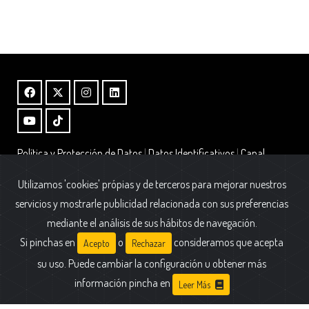
Política y Protección de Datos
|
Datos Identificativos
|
Canal
Interno de Información – Ley 2/2023
|
Alta Boletin
Utilizamos 'cookies' própias y de terceros para mejorar nuestros
Fundación AFIM.
servicios y mostrarle publicidad relacionada con sus preferencias
Calle Cólquide 6 - Edificio Prisma - Portal 2 - Oficina A1
mediante el análisis de sus hábitos de navegación.
28231 Las Rozas (Madrid)
Si pinchas en
o
consideramos que acepta
Acepto
Rechazar
su uso. Puede cambiar la configuración u obtener más
información pincha en
Leer Más