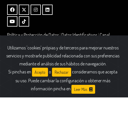
Política y Protección de Datos
|
Datos Identificativos
|
Canal
Interno de Información – Ley 2/2023
|
Alta Boletin
Utilizamos 'cookies' própias y de terceros para mejorar nuestros
Fundación AFIM.
servicios y mostrarle publicidad relacionada con sus preferencias
Calle Cólquide 6 - Edificio Prisma - Portal 2 - Oficina A1
mediante el análisis de sus hábitos de navegación.
28231 Las Rozas (Madrid)
Si pinchas en
o
consideramos que acepta
Acepto
Rechazar
su uso. Puede cambiar la configuración u obtener más
información pincha en
Leer Más
Fundación AFIM. Todas las marcas están registradas y son propiedad de
sus respectivos dueños. © 2025