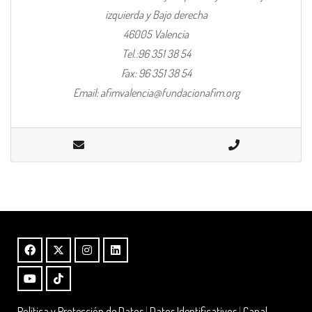
izquierda y Bajo derecha
46005 Valencia
Tel.:96 351 38 54
Fax: 96 351 38 54
Email: afimvalencia@fundacionafim.org
Política y Protección de Datos
|
Datos Identificativos
|
Canal