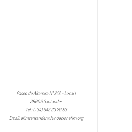
Paseo de Altamira Nº 242 - Local 1
39006 Santander
Tel.: (+34) 942 23 70 53
Email: afimsantander@fundacionafim.org