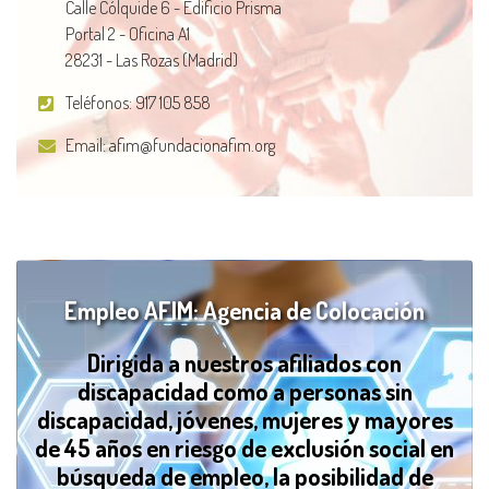
Calle Cólquide 6 - Edificio Prisma
Portal 2 - Oficina A1
28231 - Las Rozas (Madrid)
Teléfonos:
917 105 858
Email:
afim@fundacionafim.org
Empleo AFIM: Agencia de Colocación
Dirigida a nuestros afiliados con
discapacidad como a personas sin
discapacidad, jóvenes, mujeres y mayores
de 45 años en riesgo de exclusión social en
búsqueda de empleo, la posibilidad de