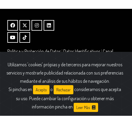
Política y Protección de Datos
|
Datos Identificativos
|
Canal
Interno de Información – Ley 2/2023
|
Alta Boletin
Utilizamos 'cookies' própias y de terceros para mejorar nuestros
Fundación AFIM.
servicios y mostrarle publicidad relacionada con sus preferencias
Calle Cólquide 6 - Edificio Prisma - Portal 2 - Oficina A1
mediante el análisis de sus hábitos de navegación.
28231 Las Rozas (Madrid)
Si pinchas en
o
consideramos que acepta
Acepto
Rechazar
su uso. Puede cambiar la configuración u obtener más
información pincha en
Leer Más