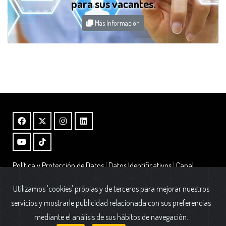
para sus vacantes.
Más Información
Política y Protección de Datos
|
Datos Identificativos
|
Canal
Interno de Información – Ley 2/2023
|
Alta Boletin
Utilizamos 'cookies' própias y de terceros para mejorar nuestros
Fundación AFIM.
servicios y mostrarle publicidad relacionada con sus preferencias
Calle Cólquide 6 - Edificio Prisma - Portal 2 - Oficina A1
mediante el análisis de sus hábitos de navegación.