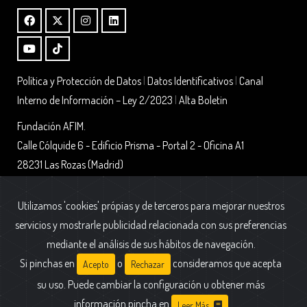
Política y Protección de Datos
|
Datos Identificativos
|
Canal
Interno de Información – Ley 2/2023
|
Alta Boletin
Fundación AFIM.
Calle Cólquide 6 - Edificio Prisma - Portal 2 - Oficina A1
28231 Las Rozas (Madrid)
Utilizamos 'cookies' própias y de terceros para mejorar nuestros
servicios y mostrarle publicidad relacionada con sus preferencias
mediante el análisis de sus hábitos de navegación.
Si pinchas en
o
consideramos que acepta
Acepto
Rechazar
Fundación AFIM. Todas las marcas están registradas y son propiedad de
su uso. Puede cambiar la configuración u obtener más
sus respectivos dueños. © 2025
información pincha en
Leer Más