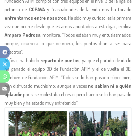
Fundación AFIM compite con tres equipos en el nivel 3 de la liga de
petanca de
COPAVA
y “casualidades de la vida nos ha tocado
enfrentarnos entre nosotros
. Ha sido muy curioso, es la primera
vez que ocurre desde que estamos apuntados a esta liga”, explica
Amparo Pedrosa
, monitora. “Todos estaban muy entusiasmados,
porque, ocurriera lo que ocurriera, los puntos iban a ser para
nosotros”.
Al final, ha habido
reparto de puntos
, ya que el partido de ida lo
ha ganado el equipo 3D de Fundación AFIM y el de vuelta el 3E,
también de Fundación AFIM. “Todos se lo han pasado súper bien,
han disfrutado muchísimo; aunque a veces
no sabían ni a quién
aplaudir
por si se molestaba el resto, pero bueno se lo han pasado
muy bien y ha estado muy entretenido”.