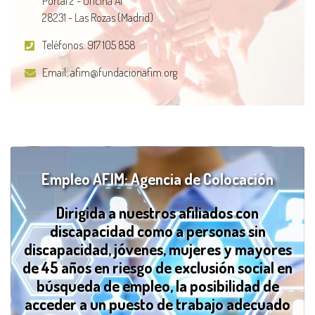
Portal 2 - Oficina A1
28231 - Las Rozas (Madrid)
Teléfonos:
917 105 858
Email:
afim@fundacionafim.org
Empleo AFIM: Agencia de Colocación
Dirigida a nuestros afiliados con
discapacidad como a personas sin
discapacidad, jóvenes, mujeres y mayores
de 45 años en riesgo de exclusión social en
búsqueda de empleo, la posibilidad de
acceder a un puesto de trabajo adecuado