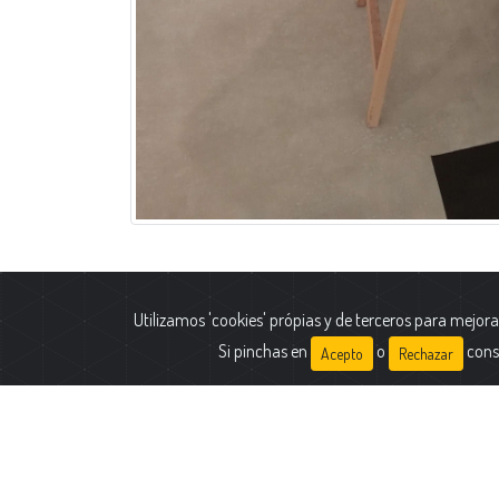
Utilizamos 'cookies' própias y de terceros para mejora
Polític
Si pinchas en
o
cons
Acepto
Rechazar
Identifi
Inform