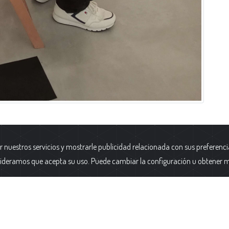
r nuestros servicios y mostrarle publicidad relacionada con sus preferenci
a y Protección de Datos
|
Datos
Fundación AFIM.
ideramos que acepta su uso. Puede cambiar la configuración u obtener 
cativos
|
Canal Interno de
Calle Cólquide 6 - Edificio Prisma -
ación – Ley 2/2023
|
Alta Boletin
2 - Oficina A1
28231 Las Rozas (Madrid)