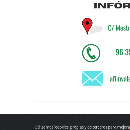
Utilizamos 'cookies' própias y de terceros para mejora
Polític