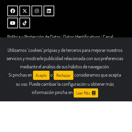
Política y Protección de Datos
|
Datos Identificativos
|
Canal
Interno de Información – Ley 2/2023
|
Alta Boletin
Utilizamos 'cookies' própias y de terceros para mejorar nuestros
Fundación AFIM.
servicios y mostrarle publicidad relacionada con sus preferencias
Calle Cólquide 6 - Edificio Prisma - Portal 2 - Oficina A1
mediante el análisis de sus hábitos de navegación.
28231 Las Rozas (Madrid)
Si pinchas en
o
consideramos que acepta
Acepto
Rechazar
su uso. Puede cambiar la configuración u obtener más
información pincha en
Leer Más
Fundación AFIM. Todas las marcas están registradas y son propiedad de
sus respectivos dueños. © 2025