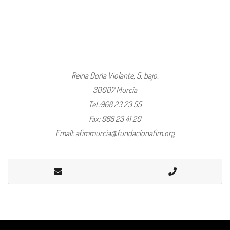
Reina Doña Violante, 5, bajo.
30007 Murcia
Tel.:968 23 23 55
Fax: 968 23 41 20
Email: afimmurcia@fundacionafim.org