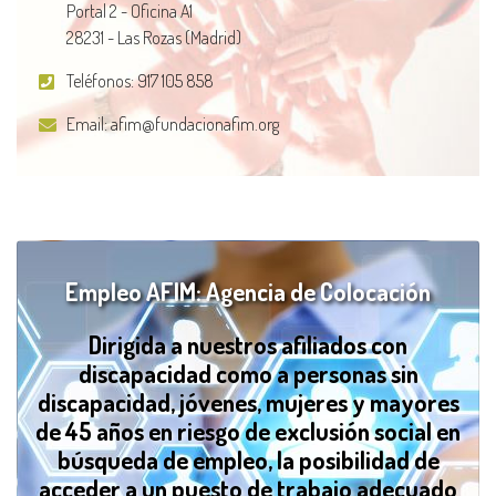
Portal 2 - Oficina A1
28231 - Las Rozas (Madrid)
Teléfonos:
917 105 858
Email:
afim@fundacionafim.org
Empleo AFIM: Agencia de Colocación
Dirigida a nuestros afiliados con
discapacidad como a personas sin
discapacidad, jóvenes, mujeres y mayores
de 45 años en riesgo de exclusión social en
búsqueda de empleo, la posibilidad de
acceder a un puesto de trabajo adecuado