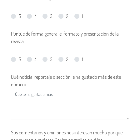
5
4
3
2
1
Puntúe de forma general el formato y presentación de la
revista
5
4
3
2
1
Qué noticia, reportaje o sección le ha gustado más de este
número
Sus comentarios y opiniones nos interesan mucho por que
nos ayudan a mejorar. Por favor, realice aquí las