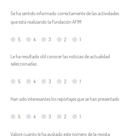
Se ha sentido informado correctamente de las actividades
que está realizando la Fundación AFIM
5
4
3
2
1
Le ha resultado útil conocer las noticias de actualidad
seleccionadas
5
4
3
2
1
Han sido interesantes los reportajes que se han presentado
5
4
3
2
1
Valore cuánto le ha gustado este número de la revista