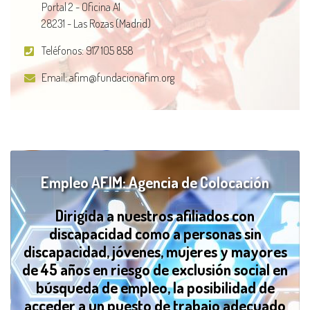
Portal 2 - Oficina A1
28231 - Las Rozas (Madrid)
Teléfonos:
917 105 858
Email:
afim@fundacionafim.org
Empleo AFIM: Agencia de Colocación
Dirigida a nuestros afiliados con
discapacidad como a personas sin
discapacidad, jóvenes, mujeres y mayores
de 45 años en riesgo de exclusión social en
búsqueda de empleo, la posibilidad de
acceder a un puesto de trabajo adecuado