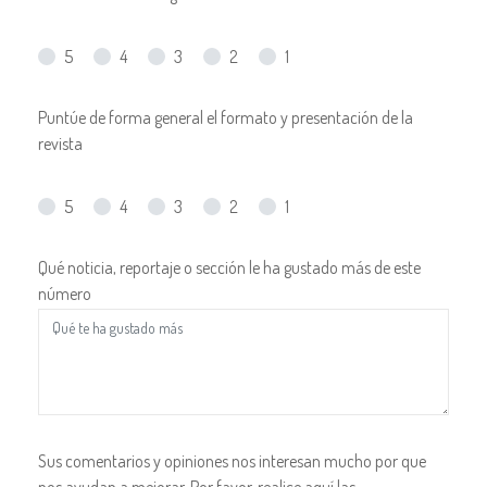
5
4
3
2
1
Puntúe de forma general el formato y presentación de la
revista
5
4
3
2
1
Qué noticia, reportaje o sección le ha gustado más de este
número
Sus comentarios y opiniones nos interesan mucho por que
nos ayudan a mejorar. Por favor, realice aquí las