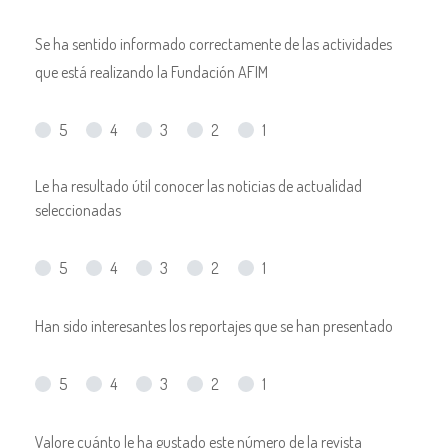
Se ha sentido informado correctamente de las actividades
que está realizando la Fundación AFIM
5
4
3
2
1
Le ha resultado útil conocer las noticias de actualidad
seleccionadas
5
4
3
2
1
Han sido interesantes los reportajes que se han presentado
5
4
3
2
1
Valore cuánto le ha gustado este número de la revista