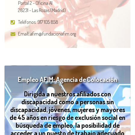
Portal 2 - Oficina A1
28231 - Las Rozas (Madrid)
Teléfonos:
917 105 858
Email:
afim@fundacionafim.org
Empleo AFIM: Agencia de Colocación
Dirigida a nuestros afiliados con
discapacidad como a personas sin
discapacidad, jóvenes, mujeres y mayores
de 45 años en riesgo de exclusión social en
búsqueda de empleo, la posibilidad de
acceder a un puesto de trabajo adecuado