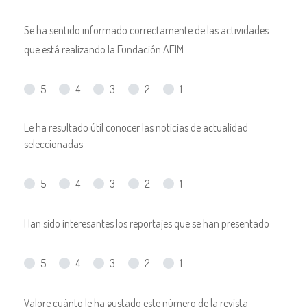
Se ha sentido informado correctamente de las actividades
que está realizando la Fundación AFIM
5
4
3
2
1
Le ha resultado útil conocer las noticias de actualidad
seleccionadas
5
4
3
2
1
Han sido interesantes los reportajes que se han presentado
5
4
3
2
1
Valore cuánto le ha gustado este número de la revista