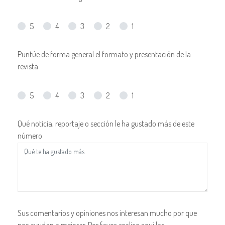
5
4
3
2
1
Puntúe de forma general el formato y presentación de la
revista
5
4
3
2
1
Qué noticia, reportaje o sección le ha gustado más de este
número
Sus comentarios y opiniones nos interesan mucho por que
nos ayudan a mejorar. Por favor, realice aquí las