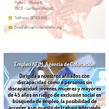
Portal 2 - Oficina A1
28231 - Las Rozas (Madrid)
Teléfonos:
917 105 858
Email:
afim@fundacionafim.org
Empleo AFIM: Agencia de Colocación
Dirigida a nuestros afiliados con
discapacidad como a personas sin
discapacidad, jóvenes, mujeres y mayores
de 45 años en riesgo de exclusión social en
búsqueda de empleo, la posibilidad de
acceder a un puesto de trabajo adecuado