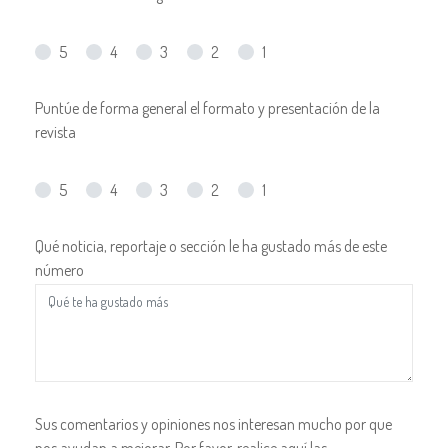
5
4
3
2
1
Puntúe de forma general el formato y presentación de la
revista
5
4
3
2
1
Qué noticia, reportaje o sección le ha gustado más de este
número
Sus comentarios y opiniones nos interesan mucho por que
nos ayudan a mejorar. Por favor, realice aquí las