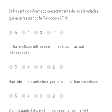
Se ha sentido informado correctamente de las actividades
que está realizando la Fundación AFIM
5
4
3
2
1
Le ha resultado útil conocer las noticias de actualidad
seleccionadas
5
4
3
2
1
Han sido interesantes los reportajes que se han presentado
5
4
3
2
1
Valore cuánto le ha gustado este número de la revista