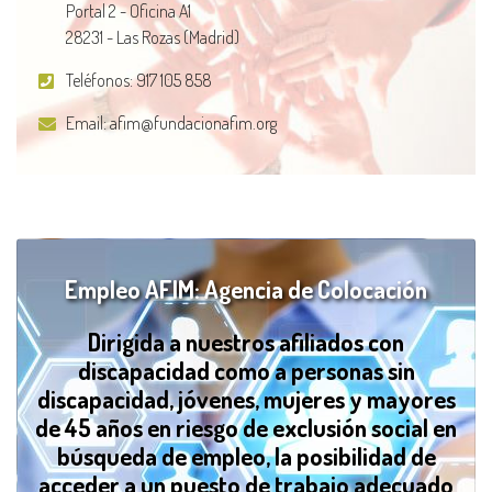
Portal 2 - Oficina A1
28231 - Las Rozas (Madrid)
Teléfonos:
917 105 858
Email:
afim@fundacionafim.org
Empleo AFIM: Agencia de Colocación
Dirigida a nuestros afiliados con
discapacidad como a personas sin
discapacidad, jóvenes, mujeres y mayores
de 45 años en riesgo de exclusión social en
búsqueda de empleo, la posibilidad de
acceder a un puesto de trabajo adecuado