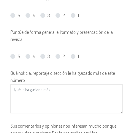
5
4
3
2
1
Puntúe de forma general el formato y presentación de la
revista
5
4
3
2
1
Qué noticia, reportaje o sección le ha gustado más de este
número
Sus comentarios y opiniones nos interesan mucho por que
nos ayudan a mejorar. Por favor, realice aquí las