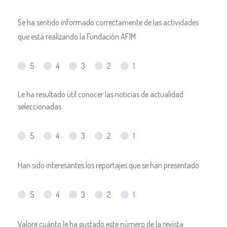
Se ha sentido informado correctamente de las actividades
que está realizando la Fundación AFIM
5
4
3
2
1
Le ha resultado útil conocer las noticias de actualidad
seleccionadas
5
4
3
2
1
Han sido interesantes los reportajes que se han presentado
5
4
3
2
1
Valore cuánto le ha gustado este número de la revista