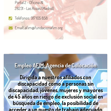
Portal 2 - Oficina A1
28231 - Las Rozas (Madrid)
Teléfonos:
917 105 858
Email:
afim@fundacionafim.org
Empleo AFIM: Agencia de Colocación
Dirigida a nuestros afiliados con
discapacidad como a personas sin
discapacidad, jóvenes, mujeres y mayores
de 45 años en riesgo de exclusión social en
búsqueda de empleo, la posibilidad de
acceder a un puesto de trabajo adecuado