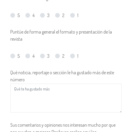
5
4
3
2
1
Puntúe de forma general el formato y presentación de la
revista
5
4
3
2
1
Qué noticia, reportaje o sección le ha gustado más de este
número
Sus comentarios y opiniones nos interesan mucho por que
nos ayudan a mejorar. Por favor, realice aquí las