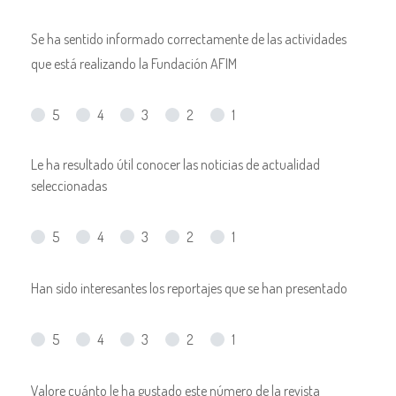
Se ha sentido informado correctamente de las actividades
que está realizando la Fundación AFIM
5
4
3
2
1
Le ha resultado útil conocer las noticias de actualidad
seleccionadas
5
4
3
2
1
Han sido interesantes los reportajes que se han presentado
5
4
3
2
1
Valore cuánto le ha gustado este número de la revista